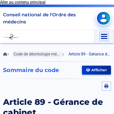
Aller au contenu principal
Panneau de gestion des cookies
Conseil national de l'Ordre des
Mon e
médecins
Go
to
Menu
homepage
Fil
Accueil
Code de déontologie médicale
Article 89 - Gérance de cabinet
d'Ariane
Sommaire du code
Afficher
Afficher
le
menu
Article 89 - Gérance de
cabinet