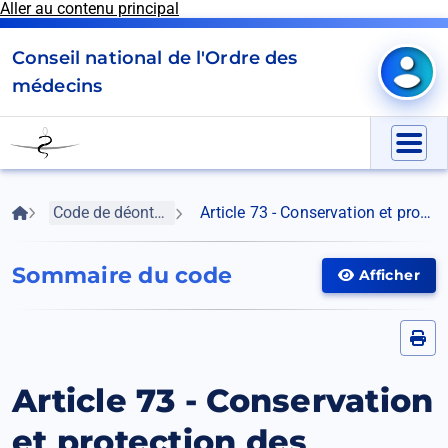
Aller au contenu principal
Panneau de gestion des cookies
Conseil national de l'Ordre des
Mon e
médecins
Go
to
Menu
homepage
Fil
Accueil
Code de déontologie médicale
Article 73 - Conservation et protection des documents médicaux
d'Ariane
Sommaire du code
Afficher
Afficher
le
menu
Article 73 - Conservation
et protection des