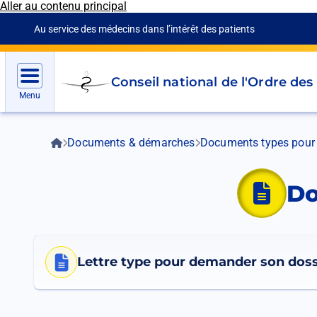
Aller au contenu principal
Panneau de gestion des cookies
Au service des médecins dans l’intérêt des patients
Go
Conseil national de l'Ordre de
to
Menu
homepage
Fil
Accueil
Documents & démarches
Documents types pour 
d'Ariane
Do
Lettre type pour demander son doss