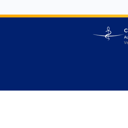
Go
C
to
Au
homepage
Ve
Pied
de
page