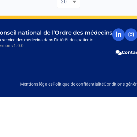
Compte
Comp
onseil national de l’Ordre des médecins
Linkedin
Insta
 service des médecins dans l’intérêt des patients
du
du
rsion v1.0.0
CNOM
CNO
Contac
(Ouvrir
(Ouvri
dans
dans
un
un
nouvel
nouve
onglet)
onglet
Mentions légales
Politique de confidentialité
Conditions généra