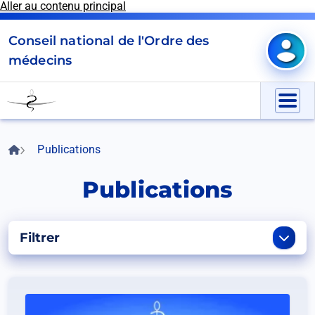
Aller au contenu principal
Panneau de gestion des cookies
Conseil national de l'Ordre des
Mon e
médecins
Go
to
Menu
homepage
Accueil
Publications
Fil
d'Ariane
Publications
Filtrer