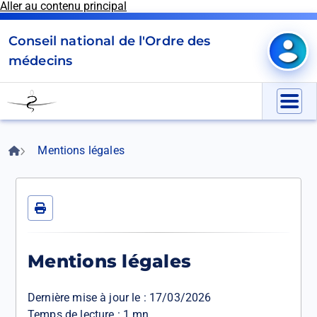
Aller au contenu principal
Panneau de gestion des cookies
Conseil national de l'Ordre des
Mon e
médecins
Go
to
Menu
homepage
Fil
Accueil
Mentions légales
d'Ariane
Imprimer
Mentions légales
Dernière mise à jour le :
17/03/2026
Temps de lecture : 1 mn