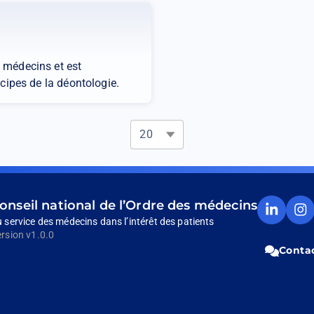
s médecins et est
ncipes de la déontologie.
Éléments par page
Compte
Comp
onseil national de l’Ordre des médecins
Linkedin
Insta
 service des médecins dans l’intérêt des patients
du
du
rsion v1.0.0
CNOM
CNO
Contac
(Ouvrir
(Ouvri
dans
dans
un
un
nouvel
nouve
onglet)
onglet