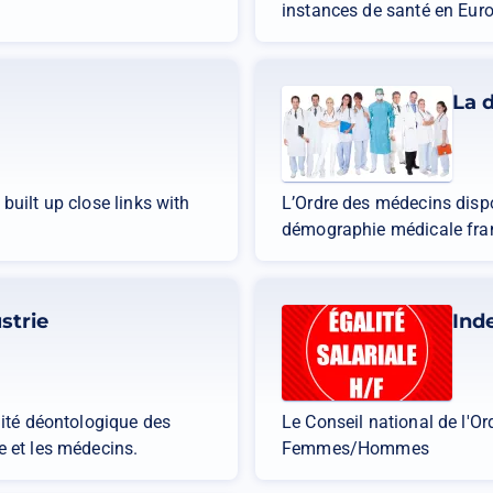
instances de santé en Eur
La 
built up close links with
L’Ordre des médecins dispo
démographie médicale fran
strie
Ind
mité déontologique des
Le Conseil national de l'O
e et les médecins.
Femmes/Hommes