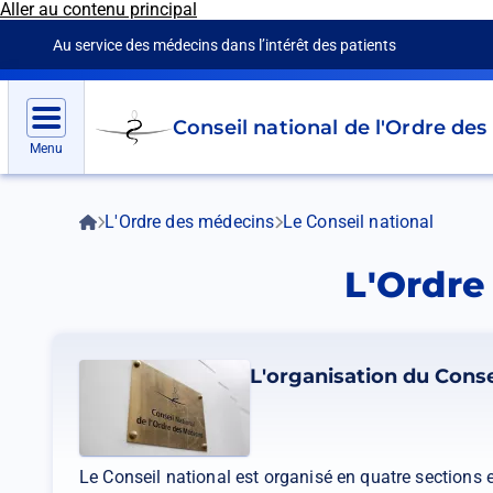
Aller au contenu principal
Panneau de gestion des cookies
Au service des médecins dans l’intérêt des patients
Go
Conseil national de l'Ordre de
to
Menu
homepage
Accueil
L'Ordre des médecins
Le Conseil national
Fil
d'Ariane
L'Ordre
L'organisation du Conse
Le Conseil national est organisé en quatre section