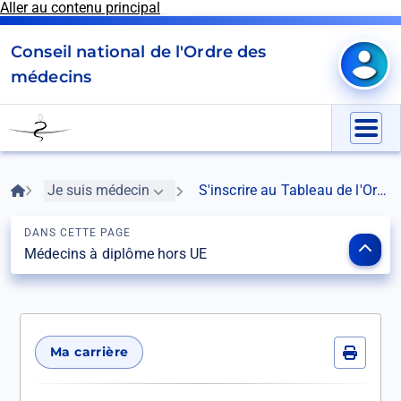
Aller au contenu principal
Panneau de gestion des cookies
Conseil national de l'Ordre des
Mon e
médecins
Go
to
Menu
homepage
Fil
Accueil
Je suis médecin
S'inscrire au Tableau de l'Ordre
d'Ariane
DANS CETTE PAGE
Ouvr
Médecins à diplôme hors UE
le
som
Ma carrière
Imprime