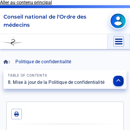
Aller au contenu principal
Panneau de gestion des cookies
Conseil national de l'Ordre des
Mon e
médecins
Go
to
Menu
homepage
Fil
Accueil
Politique de confidentialité
d'Ariane
TABLE OF CONTENTS
Ouvr
8. Mise à jour de la Politique de confidentialité
le
som
Imprimer