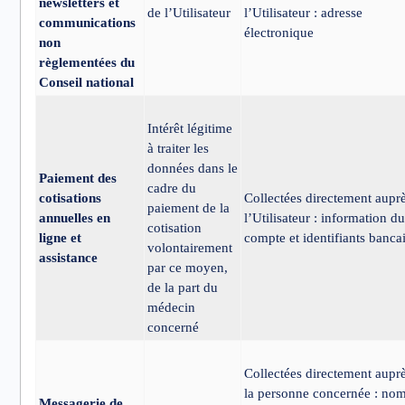
newsletters et
de l’Utilisateur
l’Utilisateur : adresse
communications
électronique
non
règlementées du
Conseil national
Intérêt légitime
à traiter les
données dans le
Paiement des
cadre du
cotisations
Collectées directement aupr
paiement de la
annuelles en
l’Utilisateur : information d
cotisation
ligne et
compte et identifiants bancai
volontairement
assistance
par ce moyen,
de la part du
médecin
concerné
Collectées directement aupr
la personne concernée : nom
Messagerie de