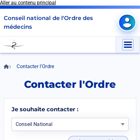
Aller au contenu principal
Panneau de gestion des cookies
Conseil national de l'Ordre des
Mon e
médecins
Go
to
Menu
homepage
Accueil
Contacter l'Ordre
Fil
d'Ariane
Contacter l'Ordre
Je souhaite contacter :