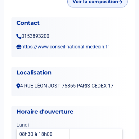
Voir la composition
Contact
0153893200
Ouvrir dans un nouvel onglet
https://www.conseil-national.medecin.fr
Localisation
4 RUE LÉON JOST 75855 PARIS CEDEX 17
Horaire d'ouverture
Lundi
08h30 à 18h00