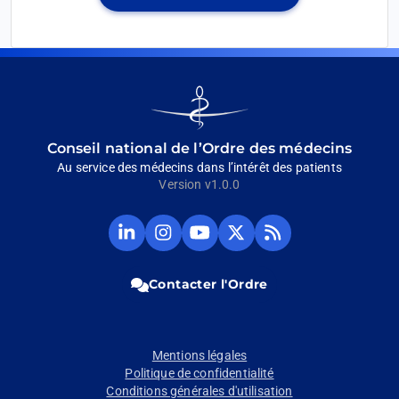
Ouvrir
nouvel
dans
onglet
un
nouvel
onglet
Go
to
homepage
Conseil national de l’Ordre des médecins
Au service des médecins dans l’intérêt des patients
Version v1.0.0
Compte
Compte
Chaine
Compte
Fil
Linkedin
Instagram
Youtube
Twitter
RSS
du
du
du
du
du
CNOM
CNOM
CNOM
CNOM
CNOM
Contacter l'Ordre
(Ouvrir
(Ouvrir
(Ouvrir
(Ouvrir
(Ouvrir
dans
dans
dans
dans
dans
un
un
un
un
un
nouvel
nouvel
nouvel
nouvel
nouvel
Mentions légales
onglet)
onglet)
onglet)
onglet)
onglet)
Pied
Politique de confidentialité
Conditions générales d'utilisation