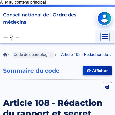
Aller au contenu principal
Panneau de gestion des cookies
Conseil national de l'Ordre des
Mon e
médecins
Go
to
Menu
homepage
Fil
Accueil
Code de déontologie médicale
Article 108 - Rédaction du rapport et secret
d'Ariane
Sommaire du code
Afficher
Afficher
le
menu
Article 108 - Rédaction
du rapport et secret