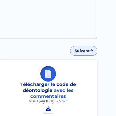
par le Premier ministre de proposer des
 « relative aux droits des malades et à la fin
s, ont procédé à l’audition de la société
fs (SFAP) le 17 septembre 2014 notamment
rche, par des moyens médicamenteux, d’une
a perte de conscience, dans le but de diminuer
Suivant
ion vécue comme insupportable par le patient,
 cette situation ont pu lui être proposés
ofonde et continue provoquant une altération
oulagement escompté par le patient
».
Télécharger le code de
déontologie
avec les
sédation profonde et continue maintenue
commentaires
Mise à jour le 08/09/2025
Télécharger
'au décès ne doit en aucun cas être