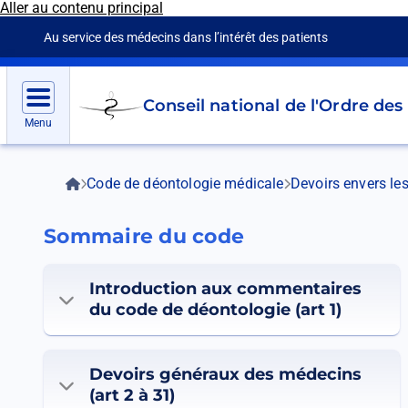
Aller au contenu principal
Panneau de gestion des cookies
Au service des médecins dans l’intérêt des patients
Go
Conseil national de l'Ordre de
to
Menu
homepage
Fil
Accueil
Code de déontologie médicale
Devoirs envers les
d'Ariane
Sommaire du code
Introduction aux commentaires
du code de déontologie (art 1)
Devoirs généraux des médecins
(art 2 à 31)