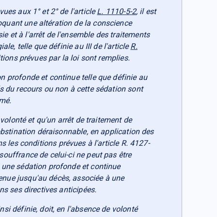
vues aux 1° et 2° de l'article
L. 1110-5-2
, il est
oquant une altération de la conscience
e et à l'arrêt de l'ensemble des traitements
le, telle que définie au III de l'article
R.
ditions prévues par la loi sont remplies.
n profonde et continue telle que définie au
fs du recours ou non à cette sédation sont
rmé.
a volonté et qu'un arrêt de traitement de
'obstination déraisonnable, en application des
s les conditions prévues à l'article R. 4127-
souffrance de celui-ci ne peut pas être
e une sédation profonde et continue
enue jusqu'au décès, associée à une
ns ses directives anticipées.
si définie, doit, en l'absence de volonté