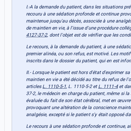
I.-A la demande du patient, dans les situations pré
recouru à une sédation profonde et continue prov
maintenue jusqu'au décès, associée à une analgési
de maintien en vie, à l'issue d'une procédure collégia
4127-37-2
, dont l'objet est de vérifier que les con
Le recours, à la demande du patient, à une sédatio
premier alinéa, ou son refus, est motivé. Les moti
inscrits dans le dossier du patient, qui en est info
II.- Lorsque le patient est hors d'état d'exprimer s
maintien en vie a été décidé au titre du refus de l
articles
L. 1110-5-1
, L. 1110-5-2 et
L. 1111-4
et dan
37-2, le médecin en charge du patient, même si la 
évaluée du fait de son état cérébral, met en œuvr
provoquant une altération de la conscience maint
analgésie, excepté si le patient s'y était opposé da
Le recours à une sédation profonde et continue, ain