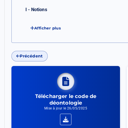
I - Notions
Dans le cadre de la mission confiée en juin 2014 
Afficher plus
aménagements à la loi n°2005-370 du 22 avril 2005
de vie », MM. Alain Claeys et Jean Leonetti, député
française d’accompagnement et de soins palliati
Celle-ci définit la sédation comme étant «
la reche
sur les notions de sédation.
diminution de la vigilance pouvant aller jusqu’à l
Précédent
ou de faire disparaître la perception d’une situat
alors que tous les moyens disponibles et adaptés à
L’article R. 4127-37-3 s’applique à la sédation pr
et/ou mis en œuvre sans permettre d’obtenir le s
de la conscience maintenue jusqu'au décès.
Télécharger le code de
déontologie
II- Les situations permettant de recourir à une 
Mise à jour le 26/05/2025
jusqu'au décès
Télécharger
La sédation profonde et continue maintenue jusqu