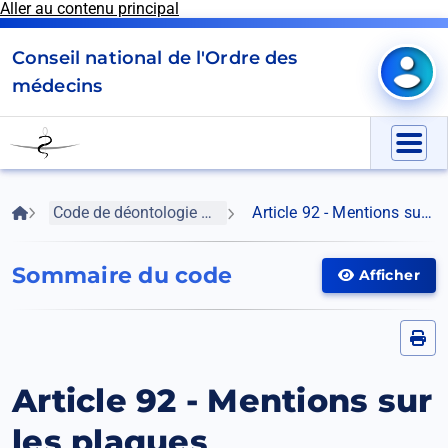
Aller au contenu principal
Panneau de gestion des cookies
Conseil national de l'Ordre des
Mon e
médecins
Go
to
Menu
homepage
Fil
Accueil
Code de déontologie médicale
Article 92 - Mentions sur les plaques
d'Ariane
Sommaire du code
Afficher
Afficher
le
menu
Article 92 - Mentions sur
les plaques