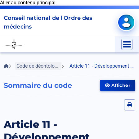
Aller au contenu principal
Panneau de gestion des cookies
Conseil national de l'Ordre des
Mon e
médecins
Go
to
Menu
homepage
Fil
Accueil
Code de déontologie médicale
Article 11 - Développement professionnel continu
d'Ariane
Sommaire du code
Afficher
Afficher
le
menu
Article 11 -
Développement