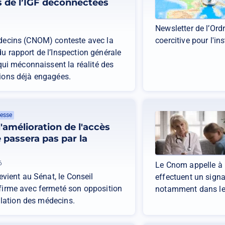
s de l’IGF déconnectées
Newsletter de l’Ord
édecins (CNOM) conteste avec la
coercitive pour l'i
u rapport de l’Inspection générale
 qui méconnaissent la réalité des
tions déjà engagées.
esse
l'amélioration de l'accès
 passera pas par la
6
Le Cnom appelle à r
evient au Sénat, le Conseil
effectuent un sign
ffirme avec fermeté son opposition
notamment dans les
allation des médecins.