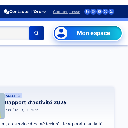
Compte
Compte
Chaine
Compte
Fil
Contacter l'Ordre
Contact presse
Réseaux
Linkedin
Instagram
Youtube
Twitter
RSS
du
du
du
du
du
sociaux
CNOM
CNOM
CNOM
CNOM
CNOM
Rechercher
Mon espace
(Ouvrir
(Ouvrir
(Ouvrir
(Ouvrir
(Ouvrir
dans
dans
dans
dans
dans
un
un
un
un
un
nouvel
nouvel
nouvel
nouvel
nouvel
onglet)
onglet)
onglet)
onglet)
onglet)
Actualités
Rapport d'activité 2025
Publié le 19 juin 2026
on, au service des médecins" : le rapport d'activité