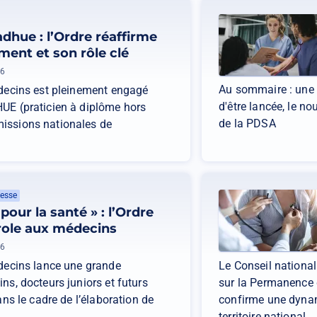
dhue : l’Ordre réaffirme
ent et son rôle clé
26
Au sommaire : une 
édecins est pleinement engagé
d'être lancée, le n
UE (praticien à diplôme hors
de la PDSA
issions nationales de
esse
pour la santé » : l’Ordre
role aux médecins
26
édecins lance une grande
Le Conseil national
ns, docteurs juniors et futurs
sur la Permanence 
ans le cadre de l’élaboration de
confirme une dynam
territoire national.