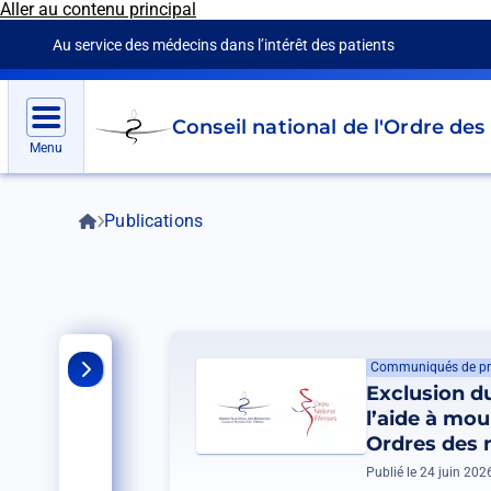
Aller au contenu principal
Panneau de gestion des cookies
Au service des médecins dans l’intérêt des patients
Go
Conseil national de l'Ordre de
to
Menu
homepage
Accueil
Publications
Fil
d'Ariane
Communiqués de pr
Exclusion du
l’aide à mou
Ordres des 
Publié le 24 juin 202