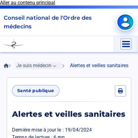
Aller au contenu principal
Panneau de gestion des cookies
Conseil national de l'Ordre des
Mon e
médecins
Go
to
Menu
homepage
Fil
Accueil
Je suis médecin
Alertes et veilles sanitaires
d'Ariane
Santé publique
Imprime
Alertes et veilles sanitaires
Dernière mise à jour le :
19/04/2024
Temps de lecture : 6 mn