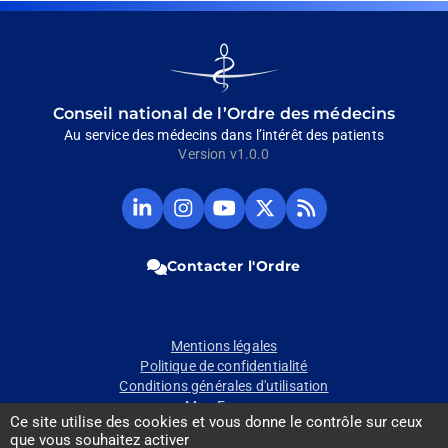
Go
to
homepage
Conseil national de l’Ordre des médecins
Au service des médecins dans l’intérêt des patients
Version v1.0.0
Compte
Compte
Chaine
Compte
Fil
Linkedin
Instagram
Youtube
Twitter
RSS
du
du
du
du
du
CNOM
CNOM
CNOM
CNOM
CNOM
Contacter l'Ordre
(Ouvrir
(Ouvrir
(Ouvrir
(Ouvrir
(Ouvrir
dans
dans
dans
dans
dans
un
un
un
un
un
nouvel
nouvel
nouvel
nouvel
nouvel
Pied
Mentions légales
onglet)
onglet)
onglet)
onglet)
onglet)
Politique de confidentialité
de
Conditions générales d'utilisation
Mon Espace
page
Ce site utilise des cookies et vous donne le contrôle sur ceux
Contact presse
que vous souhaitez activer
Gestion des cookies