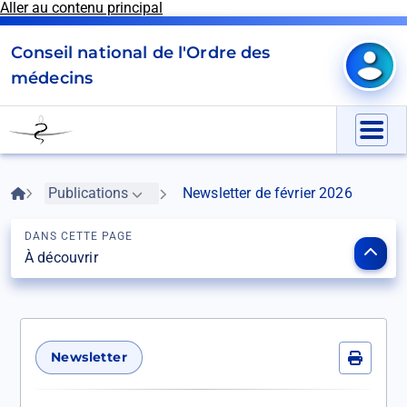
Aller au contenu principal
Panneau de gestion des cookies
Conseil national de l'Ordre des
Mon e
médecins
Go
to
Menu
homepage
Fil
Accueil
Publications
Newsletter de février 2026
d'Ariane
DANS CETTE PAGE
Ouvr
À découvrir
le
som
Newsletter
Imprime