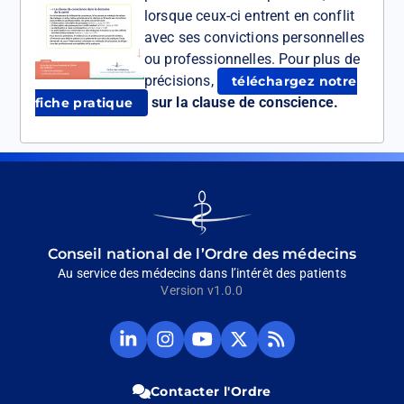
lorsque ceux-ci entrent en conflit
avec ses convictions personnelles
ou professionnelles. Pour plus de
précisions,
téléchargez notre
sur la clause de conscience.
fiche pratique
Go
to
homepage
Conseil national de l’Ordre des médecins
Au service des médecins dans l’intérêt des patients
Version v1.0.0
Compte
Compte
Chaine
Compte
Fil
Linkedin
Instagram
Youtube
Twitter
RSS
du
du
du
du
du
CNOM
CNOM
CNOM
CNOM
CNOM
Contacter l'Ordre
(Ouvrir
(Ouvrir
(Ouvrir
(Ouvrir
(Ouvrir