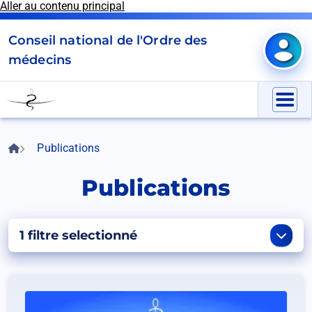
Aller au contenu principal
Panneau de gestion des cookies
Conseil national de l'Ordre des
Mon e
médecins
Go
to
Menu
homepage
Accueil
Publications
Fil
d'Ariane
Publications
1 filtre selectionné