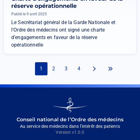
réserve opérationnelle
Publié le 9 avril 2025
Le Secrétariat général de la Garde Nationale et
l'Ordre des médecins ont signé une charte
d’engagements en faveur de la réserve
opérationnelle
Suivant
Dernier
Page
1
Page
2
Page
3
Page
4
Page
Dernière
Pagination
Éléments par page
suivante
page
Go
to
homepage
Conseil national de l’Ordre des médecins
Au service des médecins dans l’intérêt des patients
Version v1.0.0