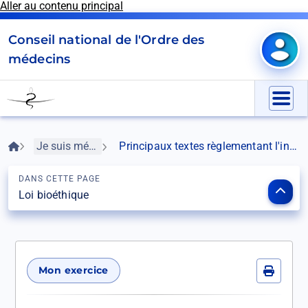
Aller au contenu principal
Panneau de gestion des cookies
Conseil national de l'Ordre des
Mon e
médecins
Go
to
Menu
homepage
Fil
Accueil
Je suis médecin
Principaux textes règlementant l'intelligence artificielle
d'Ariane
DANS CETTE PAGE
Ouvr
Loi bioéthique
le
som
Mon exercice
Imprime