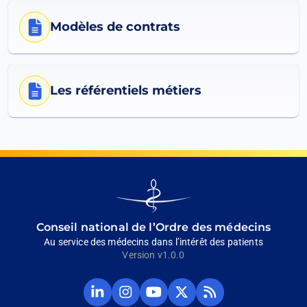
Modèles de contrats
Les référentiels métiers
Éléments par page
Go
to
homepage
Conseil national de l’Ordre des médecins
Au service des médecins dans l’intérêt des patients
Version v1.0.0
Compte
Compte
Chaine
Compte
Fil
Linkedin
Instagram
Youtube
Twitter
RSS