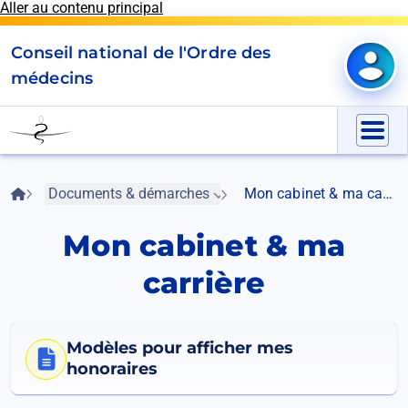
Aller au contenu principal
Panneau de gestion des cookies
Conseil national de l'Ordre des
Mon e
médecins
Go
to
Menu
homepage
Fil
Accueil
Documents & démarches
Mon cabinet & ma carrière
d'Ariane
Mon cabinet & ma
carrière
Modèles pour afficher mes
honoraires