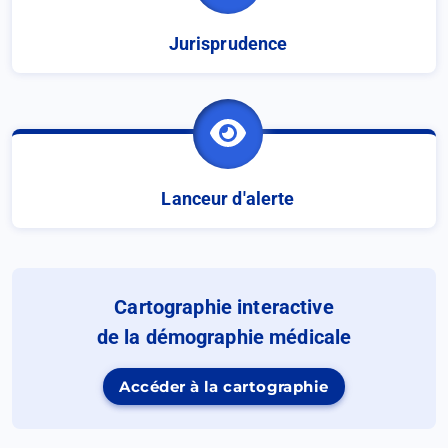
Jurisprudence
(Ouvrir
dans
un
nouvel
onglet)
Lanceur d'alerte
Cartographie interactive
de la démographie médicale
Accéder à la cartographie
(Ouvrir
dans
un