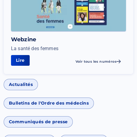
Webzine
La santé des femmes
Lire
La
Voir tous les numéros
santé
des
femmes
Actualités
Bulletins de l'Ordre des médecins
Communiqués de presse