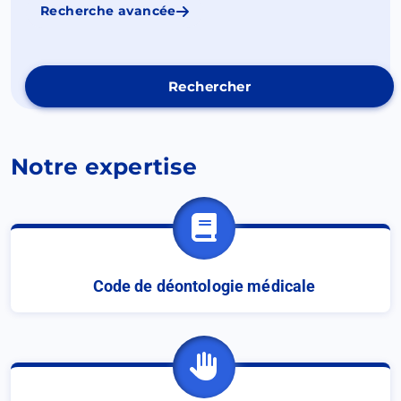
Recherche avancée
Ouvrir
dans
un
nouvel
onglet
Notre expertise
Code de déontologie médicale