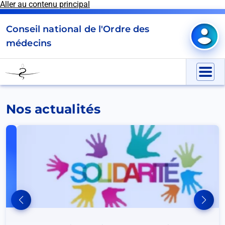
Aller au contenu principal
Panneau de gestion des cookies
Conseil national de l'Ordre des
Mon e
médecins
Go
to
Menu
homepage
Nos actualités