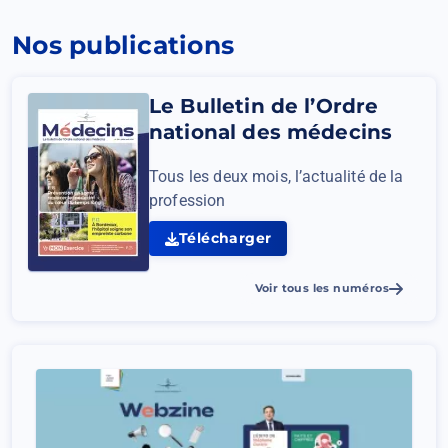
nouvel
onglet)
Nos publications
Le Bulletin de l’Ordre
national des médecins
Tous les deux mois, l’actualité de la
profession
Télécharger
Le
Bulletin
Voir tous les numéros
de
l’Ordre
national
des
médecins