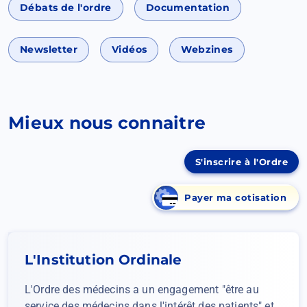
Débats de l'ordre
Documentation
Newsletter
Vidéos
Webzines
Mieux nous connaitre
S'inscrire à l'Ordre
Payer ma cotisation
(Ouvrir
dans
un
nouvel
L'Institution Ordinale
onglet)
L'Ordre des médecins a un engagement "être au
service des médecins dans l'intérêt des patients" et