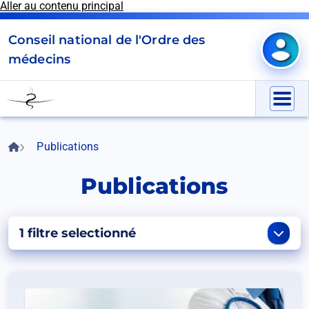
Aller au contenu principal
Panneau de gestion des cookies
Conseil national de l'Ordre des
Mon e
médecins
Go
to
Menu
homepage
Accueil
Publications
Fil
d'Ariane
Publications
1 filtre selectionné