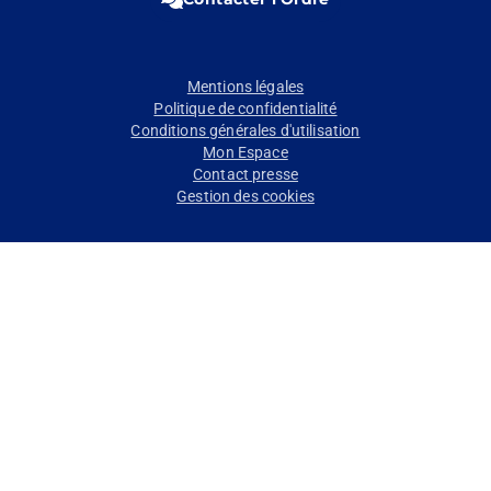
(Ouvrir
(Ouvrir
(Ouvrir
(Ouvrir
(Ouvrir
dans
dans
dans
dans
dans
un
un
un
un
un
nouvel
nouvel
nouvel
nouvel
nouvel
Pied
Mentions légales
onglet)
onglet)
onglet)
onglet)
onglet)
Politique de confidentialité
de
Conditions générales d'utilisation
Mon Espace
page
Contact presse
Gestion des cookies