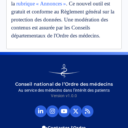
la
rubrique « Annonces »
. Ce nouvel outil est
gratuit et conforme au Règlement général sur la
protection des données. Une modération des
contenus est assurée par les Conseils
départementaux de l'Ordre des médecins.
Go
to
homepage
Conseil national de l’Ordre des médecins
Au service des médecins dans l’intérêt des patients
Version v1.0.0
Compte
Compte
Chaine
Compte
Fil
Linkedin
Instagram
Youtube
Twitter
RSS
du
du
du
du
du
CNOM
CNOM
CNOM
CNOM
CNOM
Contacter l'Ordre