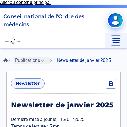
Aller au contenu principal
Panneau de gestion des cookies
Conseil national de l'Ordre des
Mon e
médecins
Go
to
Menu
homepage
Fil
Accueil
Publications
Newsletter de janvier 2025
d'Ariane
Newsletter
Imprime
Newsletter de janvier 2025
Dernière mise à jour le :
16/01/2025
Temps de lecture : 5 mn