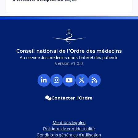
Go
to
homepage
Conseil national de l’Ordre des médecins
Au service des médecins dans l’intérêt des patients
Version v1.0.0
Compte
Compte
Chaine
Compte
Fil
Linkedin
Instagram
Youtube
Twitter
RSS
du
du
du
du
du
CNOM
CNOM
CNOM
CNOM
CNOM
Contacter l'Ordre
(Ouvrir
(Ouvrir
(Ouvrir
(Ouvrir
(Ouvrir
dans
dans
dans
dans
dans
un
un
un
un
un
nouvel
nouvel
nouvel
nouvel
nouvel
Pied
Mentions légales
onglet)
onglet)
onglet)
onglet)
onglet)
Politique de confidentialité
de
Conditions générales d'utilisation