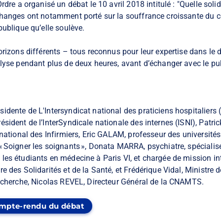
rdre a organisé un débat le 10 avril 2018 intitulé : "Quelle solid
changes ont notamment porté sur la souffrance croissante du c
publique qu’elle soulève.
orizons différents – tous reconnus pour leur expertise dans l
lyse pendant plus de deux heures, avant d’échanger avec le pub
dente de L'Intersyndicat national des praticiens hospitaliers 
ésident de l’InterSyndicale nationale des internes (ISNI), Pa
 national des Infirmiers, Eric GALAM, professeur des universités 
 Soigner les soignants », Donata MARRA, psychiatre, spécialis
es étudiants en médecine à Paris VI, et chargée de mission int
e des Solidarités et de la Santé, et Frédérique Vidal, Ministre 
Recherche, Nicolas REVEL, Directeur Général de la CNAMTS.
ompte-rendu du débat