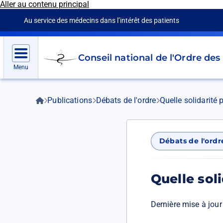
Aller au contenu principal
Panneau de gestion des cookies
Au service des médecins dans l’intérêt des patients
Go
Conseil national de l'Ordre de
to
Menu
homepage
Fil
Accueil
Publications
Débats de l'ordre
Quelle solidarité 
d'Ariane
Débats de l'ordr
Quelle sol
Dernière mise à jour 