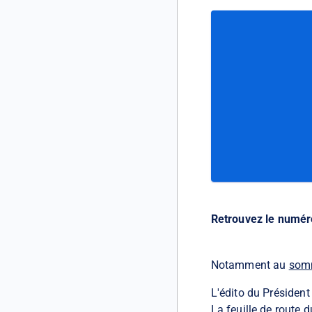
Retrouvez le numéro
Notamment au
somm
L'édito du Président
La feuille de route