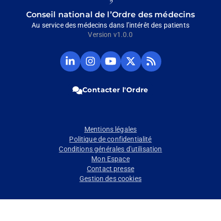
homepage
Conseil national de l’Ordre des médecins
Au service des médecins dans l’intérêt des patients
Version v1.0.0
Compte
Compte
Chaine
Compte
Fil
Linkedin
Instagram
Youtube
Twitter
RSS
du
du
du
du
du
CNOM
CNOM
CNOM
CNOM
CNOM
Contacter l'Ordre
(Ouvrir
(Ouvrir
(Ouvrir
(Ouvrir
(Ouvrir
dans
dans
dans
dans
dans
un
un
un
un
un
nouvel
nouvel
nouvel
nouvel
nouvel
Pied
Mentions légales
onglet)
onglet)
onglet)
onglet)
onglet)
Politique de confidentialité
de
Conditions générales d'utilisation
Mon Espace
page
Contact presse
Gestion des cookies