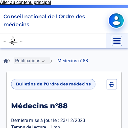
Aller au contenu principal
Panneau de gestion des cookies
Conseil national de l'Ordre des
Mon e
médecins
Go
to
Menu
homepage
Fil
Accueil
Publications
Médecins n°88
d'Ariane
Bulletins de l'Ordre des médecins
Imprime
Médecins n°88
Dernière mise à jour le :
23/12/2023
Temps de lecture : 1 mn