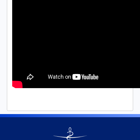
Go
to