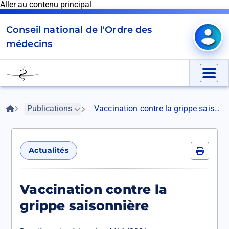
Aller au contenu principal
Panneau de gestion des cookies
Conseil national de l'Ordre des
Mon e
médecins
Go
to
Menu
homepage
Fil
Accueil
Publications
Vaccination contre la grippe saisonnière
d'Ariane
Actualités
Imprime
Vaccination contre la
grippe saisonnière