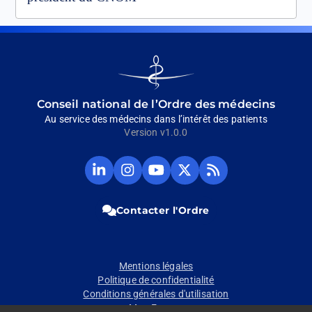
Go
to
homepage
Conseil national de l’Ordre des médecins
Au service des médecins dans l’intérêt des patients
Version v1.0.0
Compte
Compte
Chaine
Compte
Fil
Linkedin
Instagram
Youtube
Twitter
RSS
du
du
du
du
du
CNOM
CNOM
CNOM
CNOM
CNOM
Contacter l'Ordre
(Ouvrir
(Ouvrir
(Ouvrir
(Ouvrir
(Ouvrir
dans
dans
dans
dans
dans
un
un
un
un
un
nouvel
nouvel
nouvel
nouvel
nouvel
Pied
Mentions légales
onglet)
onglet)
onglet)
onglet)
onglet)
Politique de confidentialité
de
Conditions générales d'utilisation
Mon Espace