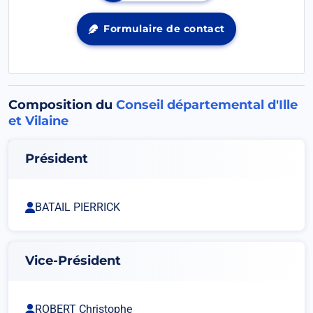
dans
un
Formulaire de contact
Ouvrir
nouvel
dans
onglet
un
nouvel
onglet
Composition du
Conseil départemental d'Ille
et Vilaine
Président
BATAIL PIERRICK
Vice-Président
ROBERT Christophe