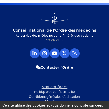
Go
to
homepage
Conseil national de l’Ordre des médecins
Au service des médecins dans l’intérêt des patients
Version v1.0.0
Compte
Compte
Chaine
Compte
Fil
Linkedin
Instagram
Youtube
Twitter
RSS
du
du
du
du
du
CNOM
CNOM
CNOM
CNOM
CNOM
Contacter l'Ordre
(Ouvrir
(Ouvrir
(Ouvrir
(Ouvrir
(Ouvrir
dans
dans
dans
dans
dans
un
un
un
un
un
nouvel
nouvel
nouvel
nouvel
nouvel
Mentions légales
onglet)
onglet)
onglet)
onglet)
onglet)
Pied
Politique de confidentialité
Conditions générales d'utilisation
de
Mon Espace
Ce site utilise des cookies et vous donne le contrôle sur ceux
page
Contact presse