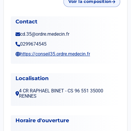
Voir la composition
Contact
cd.35@ordre.medecin.fr
0299674545
Ouvrir dans un nouvel onglet
https://conseil35.ordre.medecin.fr
Localisation
4 CR RAPHAEL BINET - CS 96 551 35000
RENNES
Horaire d'ouverture