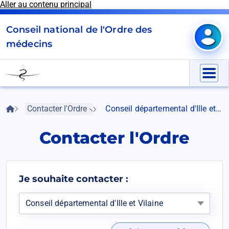
Aller au contenu principal
Panneau de gestion des cookies
Conseil national de l'Ordre des
Mon e
médecins
Go
to
Menu
homepage
Accueil
Contacter l'Ordre
Conseil départemental d'Ille et Vilaine
Fil
d'Ariane
Contacter l'Ordre
Je souhaite contacter :