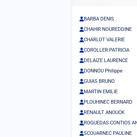
glet
BARBA DENIS
CHAHIR NOUREDDINE
CHARLOT VALERIE
COROLLER PATRICIA
DELAIZE LAURENCE
DONNOU Philippe
GUIAS BRUNO
MARTIN EMILIE
PLOUHINEC BERNARD
RENAULT ANOUCK
ROGUEDAS-CONTIOS A
SCOUARNEC PAULINE