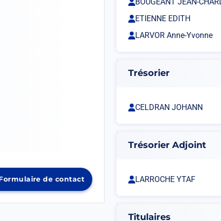
BOUGEANT JEAN-CHAR
ETIENNE EDITH
LARVOR Anne-Yvonne
Trésorier
CELDRAN JOHANN
Trésorier Adjoint
LARROCHE YTAF
Formulaire de contact
rir
ns
Titulaires
uvel