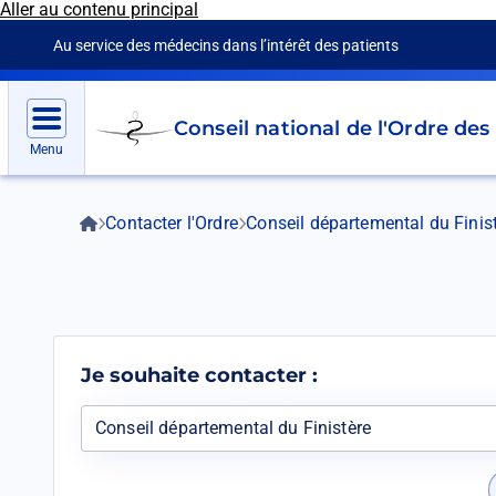
Aller au contenu principal
Panneau de gestion des cookies
Au service des médecins dans l’intérêt des patients
Go
Conseil national de l'Ordre de
to
Menu
homepage
Accueil
Contacter l'Ordre
Conseil départemental du Finis
Fil
d'Ariane
Je souhaite contacter :