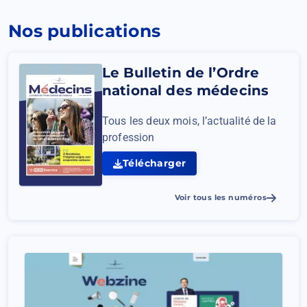
nouvel
onglet)
Nos publications
Le Bulletin de l’Ordre
national des médecins
Tous les deux mois, l’actualité de la
profession
Télécharger
Le
Bulletin
Voir tous les numéros
de
l’Ordre
national
des
médecins