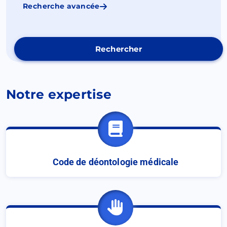
Recherche avancée
Ouvrir
dans
un
nouvel
onglet
Notre expertise
Code de déontologie médicale