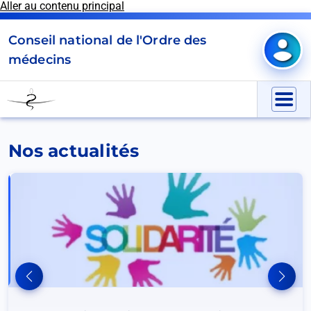
Aller au contenu principal
Panneau de gestion des cookies
Conseil national de l'Ordre des
Mon e
médecins
Go
to
Menu
homepage
Nos actualités