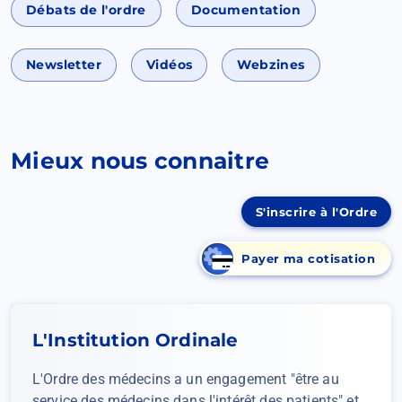
Débats de l'ordre
Documentation
Newsletter
Vidéos
Webzines
Mieux nous connaitre
S'inscrire à l'Ordre
Payer ma cotisation
(Ouvrir
dans
un
nouvel
L'Institution Ordinale
onglet)
L'Ordre des médecins a un engagement "être au
service des médecins dans l'intérêt des patients" et