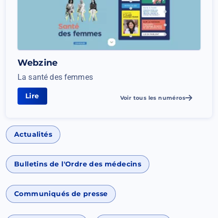
Webzine
La santé des femmes
Lire
La
Voir tous les numéros
santé
des
femmes
Actualités
Bulletins de l'Ordre des médecins
Communiqués de presse