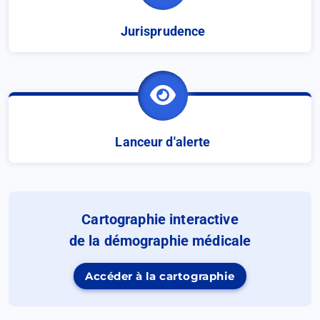
Jurisprudence
(Ouvrir
dans
un
nouvel
onglet)
Lanceur d'alerte
Cartographie interactive
de la démographie médicale
Accéder à la cartographie
(Ouvrir
dans
un