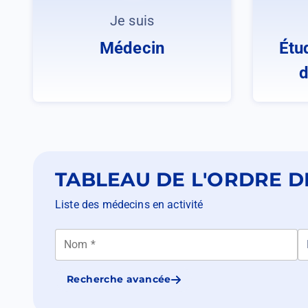
Je suis
Médecin
Étu
d
TABLEAU DE L'ORDRE D
Liste des médecins en activité
Nom *
D
Recherche avancée
Ouvrir
dans