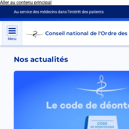
Aller au contenu principal
Panneau de gestion des cookies
Au service des médecins dans l’intérêt des patients
Go
Conseil national de l'Ordre de
to
Menu
homepage
Nos actualités