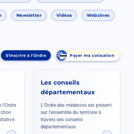
n
Newsletter
Vidéos
Webzines
S'inscrire à l'Ordre
Payer ma cotisation
(Ouvrir
dans
un
nouvel
Les conseils
onglet)
départementaux
 l'Ordre
L'Ordre des médecins est présent
ction
sur l'ensemble du territoire à
trative.
travers ses conseils
départementaux.