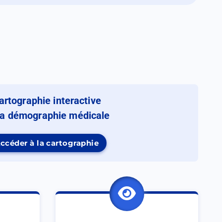
artographie interactive
la démographie médicale
ccéder à la cartographie
(Ouvrir
dans
un
nouvel
onglet)