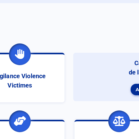
C
de 
gilance Violence
Victimes
A