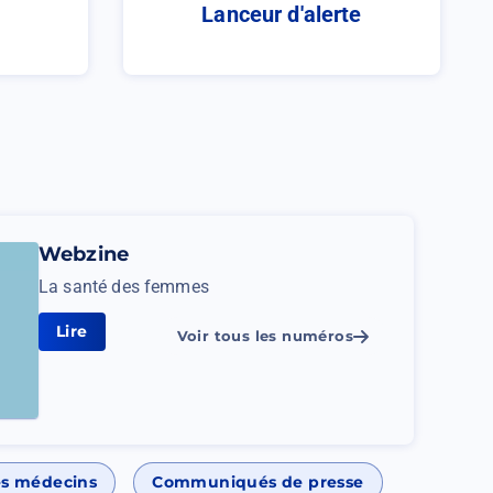
e
Lanceur d'alerte
Webzine
La santé des femmes
Lire
La
Voir tous les numéros
santé
des
femmes
des médecins
Communiqués de presse