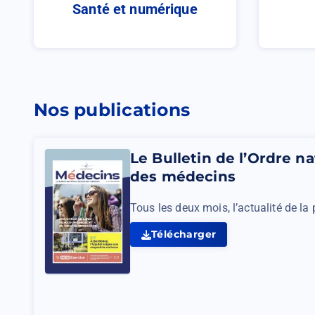
Santé et numérique
Nos publications
Le Bulletin de l’Ordre na
des médecins
Tous les deux mois, l’actualité de la
Télécharger
Le
Bulletin
de
l’Ordre
national