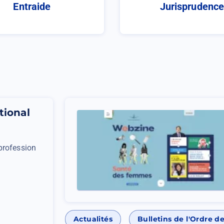
Entraide
Jurisprudenc
(Ouvrir
dans
un
nouvel
onglet)
tional
 profession
Actualités
Bulletins de l'Ordre 