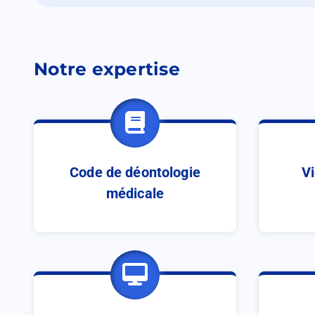
un
nouvel
onglet
Notre expertise
Code de déontologie
Vi
médicale